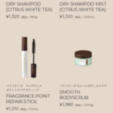
DRY SHAMPOO
DRY SHAMPOO MIST
(CITRUS WHITE TEA)
(CITRUS WHITE TEA)
¥1,320
¥1,320
/ 80g
/ 120mL
（税込）
（税込）
バイツリーズ フレグランス
バイツリーズ スムースボディスクラブ
ポイントリペアスティック
SMOOTH
FRAGRANCE POINT
BODYSCRUB
REPAIR STICK
¥1,980
/ 200g
（税込）
¥1,210
/ 10mL
（税込）